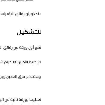
عند ذوبان رقائق البف باستري، نحمي الفرن 190°C 
للتشكيل
نضع أول ورقة من رقائق ال
نثر خليط الأجبان: 30 غرام شيدر، 30 غرام غرير و 7 غرام برميزان مبروش ناعم جداً. نرش الملح والفلفل والروزماري..
بإستخدام مرق العجين وبرف
نغطيها بورقة ثانية من البف