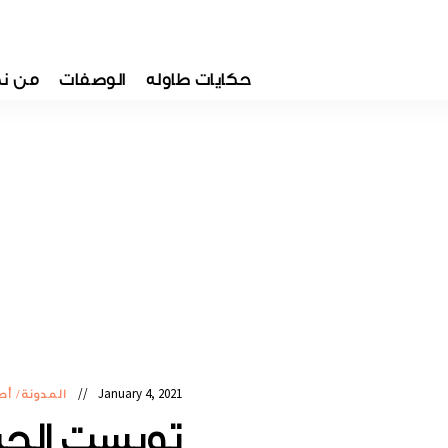
حكايات طاوله
الوصفات
من ن
January 4, 2021
المدونة
/
أط
تويست الجبن