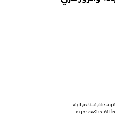
لة و سهلة, تستخدم البف
ضاً لنضيف نكهة عطرية .