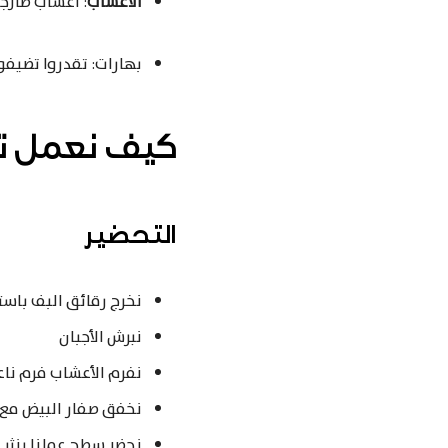
الأعشاب
: أعشاب طازج
بهارات: تقدروا تضيفوا
كيف نعمل تو
التحضير
نخرج رقائق البف باستر
نبرش الأجبان
نفرم الأعشاب فرم نا
نخفق صفار البيض مع م
نحضر سطح عملنا بنثر 