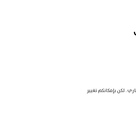
ري . لكن بإمكانكم تغيير