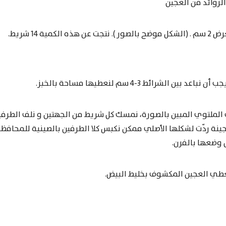
لزوائد من العجين
ية 14 شريط.
لملتوي المبين بالصورة، نمسك كل شريط من الجهتين و نلف الطرفي
عجينة ردّت لشكلها الأصلي ممكن نكبس كلا الطرفين بالصينية للمحاف
 وضعها بالفرن.
نغطي العجين المكشوف بخليط البيض.