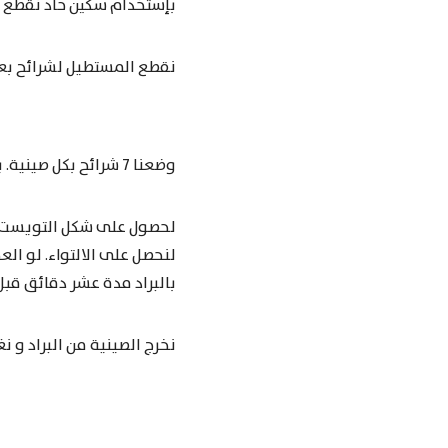
بإستخدام سكين حاد نقطع ا
نقطع المستطيل لشرائح بعرض 2 سم . (الشكل موضح بالصور ). نتجت عن هذه الكم
وضعنا 7 شرائح بكل صينية. يجب أن نباعد بين الشرائط 3-4 سم لنعطيها مساحة بالخبز.
لحصول على شكل التويست ا
لنحصل على الالتواء. لو ال
بالبراد مدة عشر دقائق قبل
نخرج الصينية من البراد و 