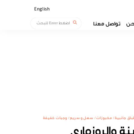
English
حن
تواصل معنا
باق جانبية
/
مخبوزات
/
سهل و سريع
/
وجبات خفيفة
ة والروزماري