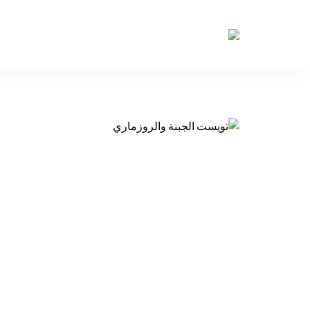
حكايات
طاولة