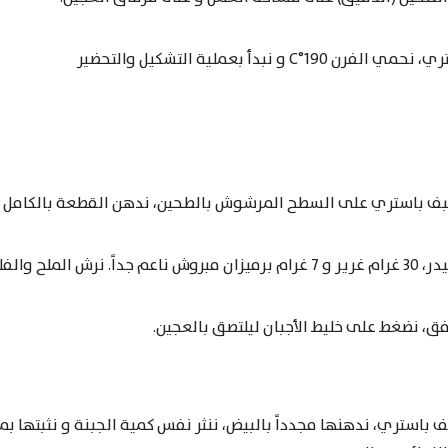
و نبدأ بعملية التشكيل والتحضير
بف باستري على السطح المرشوش بالطحين، ندهن القطعة بالكامل ب
ق، نضغط على خليط الأجبان ليلتصق بالعجين.
 باستري، ندهنها مجدداً بالبيض، ننثر نفس كمية الجبنة و نثبتها بمر