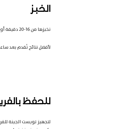
الخبز
نخبزها من 16-20 دقيقة أو حتى تتحمر و تبدأ الجبنة بالذوبان .
لأفضل نتائج تُقدم بعد ساع
للحفظ بالفريز
لتجهيز تويست الجبنة للفري