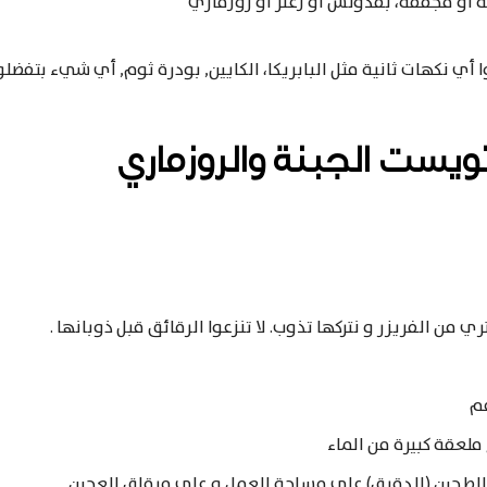
ة أو مجففة، بقدونس أو زعتر أو روزماري
 أي نكهات ثانية مثل البابريكا، الكايين, بودرة ثوم, أي شيء بتفضلو
يست الجبنة والروزماري
ي من الفريزر و نتركها تذوب. لا تنزعوا الرقائق قبل ذوبانها .
عم
لعقة كبيرة من الماء
الطحين (الدقيق) على مساحة العمل و على مرقاق العجين.