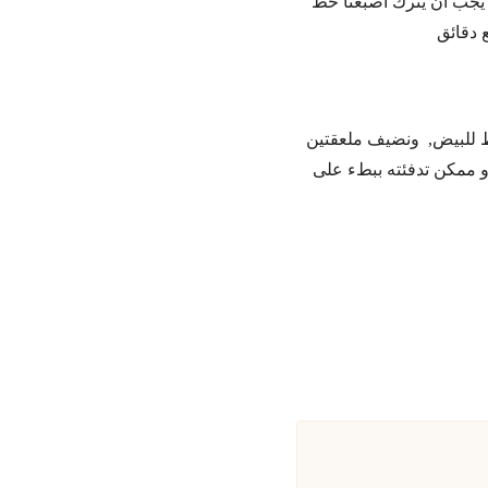
وصلنا للكثافة المطلوبة، يجب أن يترك اصبعنا خط
 دقائق
 للبيض, ونضيف ملعقتين
أو ممكن تدفئته ببطء على