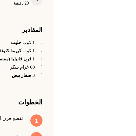
minutes
20
دقيقة
المقادير
1
كوب
حليب
1
كوب
كريمة كثيف
1
قرن فانيليا (مقص
60
غرام
سكر
3
صفار بيض
الخطوات
نقطع قرن ال
بقدر متوسط،