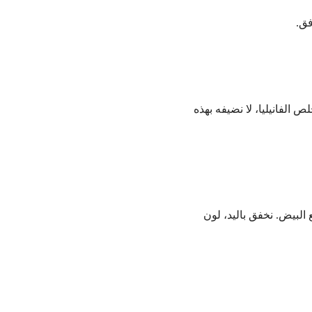
فق.
الفانيليا، لا نضيفه بهذه
البيض. نخفق باليد، لون