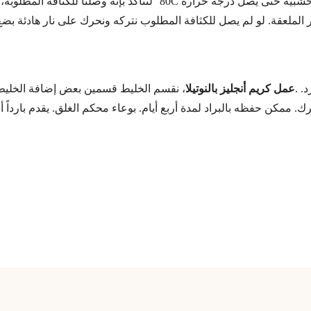
نحرك الخليط برفق بملعقة خشبية حتى يصل درجة حرارة 80C° لنتأكد بإنه 
 الملعقة. لو لم يصل للكثافة المطلوب نتركه ونحرك على نار هادئة بضع
. .
عمل كريم أنجليز بالنوتيلا
، نقسم الخليط قسمين بعض إضافة الخليط
ك. ممكن حفظه بالبراد لمدة أربع أيام. بوعاء محكم الغلق. يقدم بارداً 