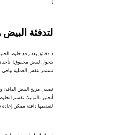
لتدفئة البيض 
5 دقائق بعد رفع خليط الحلي
يتحول لبيض مخفوق). نأخذ 
نستمر بنفس العملية بباقي 
نصفي مزيج البيض الدافئ وال
أنجليز بالنوتيلا، نقسم الخل
لتقديمها دافئة ممكن إعادة ت