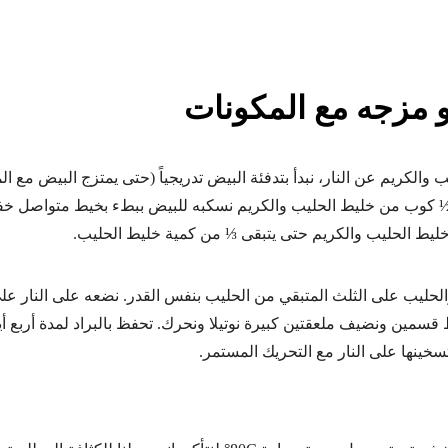
و مزجه مع المكونات
ب والكريم عن النار، نبدأ بتدفئة البيض تدريجياً (حتى يمتزج البيض مع ا
½ كوب من خليط الحليب والكريم نسكبه للبيض ببطء بخيط متواصل خفي
خليط الحليب والكريم حتى يتبقى ⅓ من كمية خليط الحليب.
حليب على الثلث المتبقي من الحليب بنفس القدر. نضعه على النار على 
يط قسمين ونضيف ملعقتين كبيرة نوتيلا ونحرك. تحفظ بالبراد لمدة أربع أ
سخينها على النار مع التحريك المستمر.