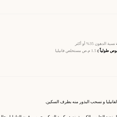
ة
نسبة الدهون 35% أو أكثر
وص طولياً )
1.5 م.ص مستخلص فانيليا
فانيليا و نسحب البذور منه بطرف السكين.
 نضع الحليب، الكريمة، نصف كمية السكر، حبوب وقرن الفانيليا. بح