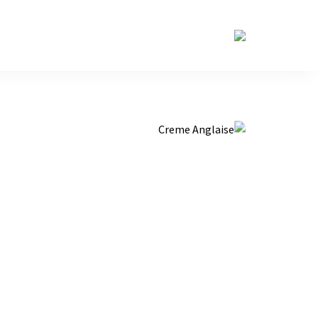
حكايات
طاولة