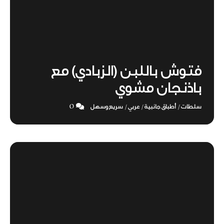
فتوش باللبن (الزبادي) مع
باذنجان مشوي
0
سلطات
أطباق جانبية
عربي
سريع وسهل
/
/
/