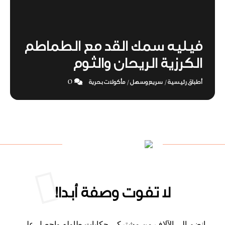
فيليه سمك القد مع الطماطم
الكرزية الريحان والثوم
0
أطباق رئيسية
سريع وسهل
مأكولات بحرية
/
/
لا تفوت وصفة أبدا!
انضم إلى الآلاف من مشتركي حكايات طاوله واحصل على