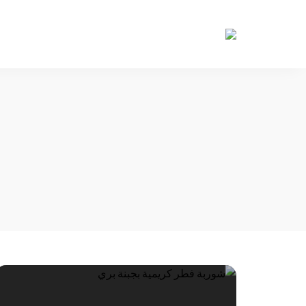
حكايات
طاولة