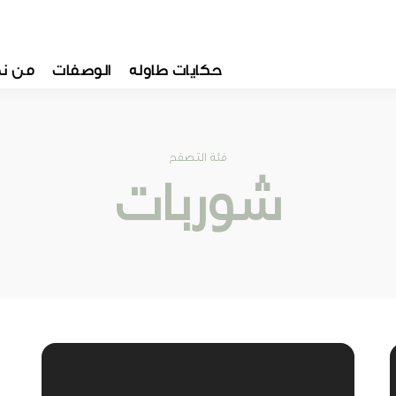
حكايات طاوله
الوصفات
من ن
فئة التصفح
شوربات