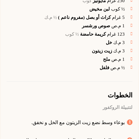
230
غرام
مايونيز
كوب
½
كوب
لبن مخيض
5
غرام
كراث أو بصل (مفروم ناعم )
½ م.ك
1
م.ص
صوص ورشسر
123
غرام
كريمة حامضة
½ كوب
3
م.ك
خل
3
م.ك
زيت زيتون
1
م.ص
ملح
½
م.ص
فلفل
الخطوات
لتتبيلة الروكفور
بوعاء وسط نضع زيت الزيتون مع الخل و نخفق.