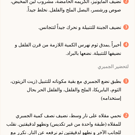
نضيف المايونيز، الكريمه الحامضة، مشروب لبن المخيض،
صوص ورشسر، البصل الملح والفلفل. نخلط جيداً.
نضيف الجبنة للتتبيلة و نحرك جيداً لتتجانس.
أخيراً ,بمدق ثوم نهرس الكمية اللازمة من قرن الفلفل و
نضيفها للتتبيلة. نضعها بالبراد.
لتحضير الجمبري
بطبق نضع الجمبري مع بقية مكوناته للتتبيل (زيت الزيتون،
الثوم، البابريكا، الملح والفلفل، والفلفل الحر بحال
إستخدامه)
نحمي مقلاه على نار وسط، نضيف نصف كمية الجمبري
للمقلاه (طبقة واحدة من غير تكديس) ونطهو لدقيقتين. نقلب
للجانب الآخر و نطهو لدقيقتين ثم نرفعه عن النار. نكرر مع