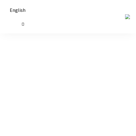
English
حكايات
طاولة