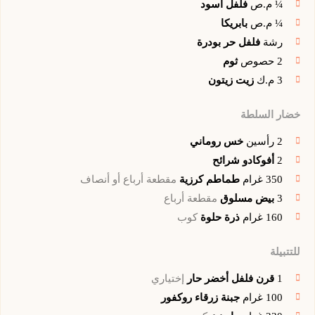
¼
م.ص
فلفل أسود
¼
م.ص
بابريكا
رشة
فلفل حر بودرة
2
حصوص
ثوم
3
م.ك
زيت زيتون
خضار السلطة
2
رأسين
خس روماني
2
أفوكادو شرائح
350
غرام
طماطم كرزية
مقطعة أرباع أو أنصاف
3
بيض مسلوق
مقطعة أرباع
160
غرام
ذرة حلوة
كوب
للتتبيلة
1
قرن فلفل أخضر حار
إختياري
100
غرام
جبنة زرقاء روكفور