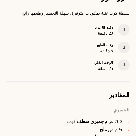
سلطة كوب غنية بمكونات متوفرة، سهلة التحضير وطعمها رائع.
وقت الإعداد
minutes
20
دقيقة
وقت الطبخ
minutes
5
دقيقة
الوقت الكلي
minutes
25
دقيقة
المقادير
للجمبري
700
غرام
جمبري منظف
كوب
¼
م.ص
ملح