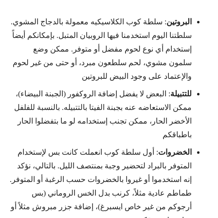
البروتين
: سلطة كوب الكلاسيكيه معمولة بالدجاج المشوي.
سلطتنا اليوم استخدمنا فيها الروبيان المتبل. بإمكانكم أيضاً
إستخدام أي نوع لحوم مفضل أو متوفر. ممكن وضع
سلمون مشوي، لحم سلطعون مبرد، أو حتى من غير لحوم
والإعتماد على وجود البيض للبروتين
للتتبيلة
: البعض لا يفضل إضافة الروكفور (الجبنة البيضاء)،
ممكن الاستعاضه عنه بجبنة الفيتا بالتتبيله. بالنسبة للفلفل
الأخضر الحار، ممكن تجنب إستخدامه لو ما بتفضلوا الحار
باطباقكم
الخضروات
: أول سلطة كوب انعملت كانت بس لإستخدام
المتوفر بالبراد لتحضير وجبة بمنتصف الليل. بالتالي، نؤكد
إنه استخدموا أو غيروا بالخضروات حسب الرغبة أو المتوفر.
طماطم عادية مثلاً، كرنب بدل الخس الروماني (بس
أرجوكم من غير خاص ايسبرغ)، إضافة جزر مبروش مثلاً أو