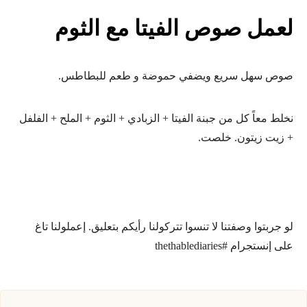
لعمل صوص الفيتا مع الثوم
صوص سهل سريع ويضفي حموضة و طعم للبطاطس.
نخلط معاً كل من جبنة الفيتا + الزبادي + الثوم + الملح + الفلفل
+ زيت زيتون. خلصت.
لو جربتوا وصفتنا لا تنسوا تتركولنا رأيكم بتعليق. إعملولنا تاغ
على إنستجرام #thethablediaries