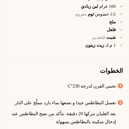
100
غرام
لبن زبادي
1/2
حصوص
ثوم
مفروم
ملح
فلفل
شبت
للتقديم
1
م.ك
زيت زيتون
الخطوات
نحمي الفرن لدرجة 230°C
نغسل البطاطس جيدا و نضعها بماء بارد مملّح على النار.
بعد الغليان نتركها 20 دقيقة. نتأكد من نضج البطاطس عند
إدخال سكينة بالبطاطس بسهولة