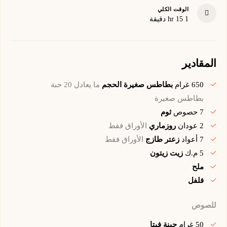
الوقت الكلي
minutes
hour
1
15
hr
دقيقة
المقادير
650
غرام
بطاطس صغيرة الحجم
ما يعادل 20 حبة
بطاطس صغيرة
7
حصوص
ثوم
2
عودان
روزماري
الأوراق فقط
7
أعواد
زعتر طازج
الأوراق فقط
5
م.ك
زيت زيتون
ملح
فلفل
للصوص
50
غرام
جبنة فيتا