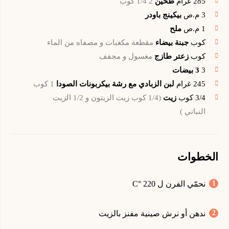
285
غرام
طحين
2 1/4 كوب
3
م.ص
بيكينج باودر
1
م.ص
ملح
كوب
جبنة بيضاء
مقطعة مكعبات و مصفاه من الماء
كوب
زعتر طازج
مغسول و مجفف
3
3 بيضات
245
غرام
لبن الزبادي مع رشة بيكربونات الصودا
1 كوب
3/4
كوب
زيت
(1/4 كوب زيت الزيتون و 1/2 الزيت
النباتي )
الخطوات
نحمّي الفرن ل 220 °C
ندهن أو نرش صينية مفنز بالزيت