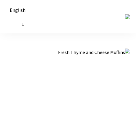
English
حكايات
طاولة