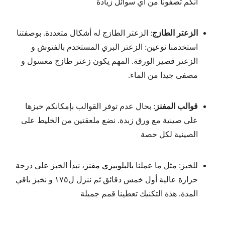
انكم تصفونا من أي سوائل زيادة
الزعتر الطازج
: الزعتر الطازج له أشكال متعددة. بوصفتنا
استخدمنا نوعين: الزعتر البري المستخدم بالفتوش و
الزعتر قصير الورقة. المهم يكون زعتر طازج مغسول و
مصفى جيدا من الماء.
قوالب المفنز
: بحال عدم توفر القوالب بإمكانكم خبزها
على صينية مع ورق زبدة. نضع ملعقتين من الخليط على
الصينية لكل حصة
للخبز: مثل ما عملنا
بالبلوبيري مفنز
، نبدأ الخبز على درجة
حرارة عالية أول خمس دقائق ثم ننزل ل١٧٥ و نخبز باقي
المدة. هذة التكنيك تعطينا قمم جميلة