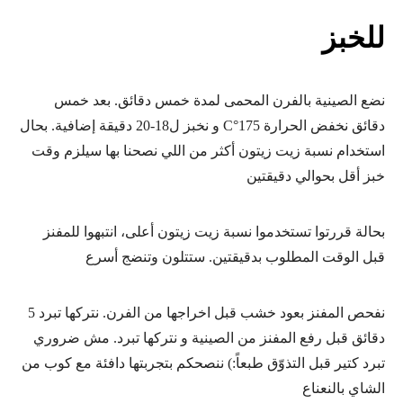
للخبز
نضع الصينية بالفرن المحمى لمدة خمس دقائق. بعد خمس
دقائق نخفض الحرارة 175°C و نخبز ل18-20 دقيقة إضافية. بحال
استخدام نسبة زيت زيتون أكثر من اللي نصحنا بها سيلزم وقت
خبز أقل بحوالي دقيقتين
بحالة قررتوا تستخدموا نسبة زيت زيتون أعلى، انتبهوا للمفنز
قبل الوقت المطلوب بدقيقتين. ستتلون وتنضج أسرع
نفحص المفنز بعود خشب قبل اخراجها من الفرن. نتركها تبرد 5
دقائق قبل رفع المفنز من الصينية و نتركها تبرد. مش ضروري
تبرد كتير قبل التذوّق طبعاً:) ننصحكم بتجربتها دافئة مع كوب من
الشاي بالنعناع