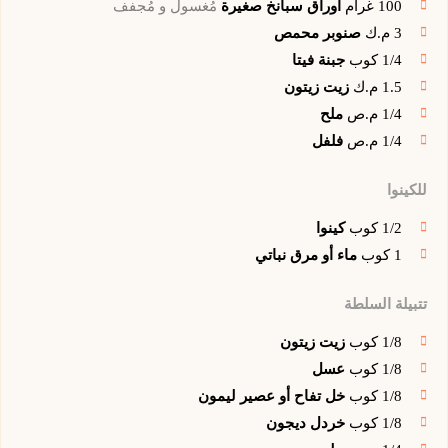
100
غرام
أوراق سبانخ صغيرة
مُغسول و مُجفف
3
م.ك
صنوبر محمص
1/4
كوب
جبنة فيتا
1.5
م.ك
زيت زيتون
1/4
م.ص
ملح
1/4
م.ص
فلفل
للكينوا
1/2
كوب
كينوا
1
كوب
ماء أو مرق نباتي
تتبيلة السلطة
1/8
كوب
زيت زيتون
1/8
كوب
عسل
1/8
كوب
خل تفاح أو عصير ليمون
1/8
كوب
خردل ديجون