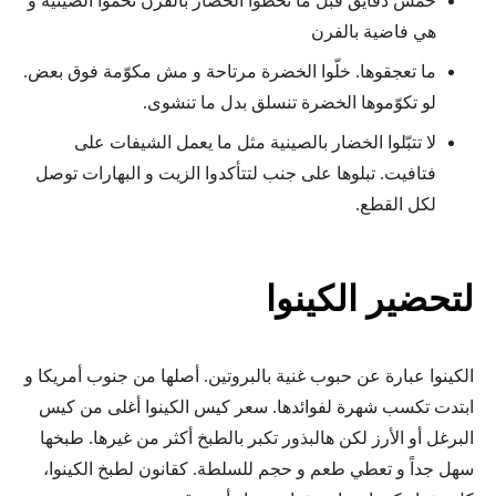
خمس دقايق قبل ما تحطوا الخضار بالفرن تحمّوا الصينية و
هي فاضية بالفرن
ما تعجقوها. خلّوا الخضرة مرتاحة و مش مكوّمة فوق بعض.
لو تكوّموها الخضرة تنسلق بدل ما تنشوى.
لا تتبّلوا الخضار بالصينية مثل ما يعمل الشيفات على
فتافيت. تبلوها على جنب لتتأكدوا الزيت و البهارات توصل
لكل القطع.
لتحضير الكينوا
الكينوا عبارة عن حبوب غنية بالبروتين. أصلها من جنوب أمريكا و
ابتدت تكسب شهرة لفوائدها. سعر كيس الكينوا أغلى من كيس
البرغل أو الأرز لكن هالبذور تكبر بالطبخ أكثر من غيرها. طبخها
سهل جداً و تعطي طعم و حجم للسلطة. كقانون لطبخ الكينوا،