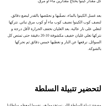
كل مقدار كينوا يحتاج مقدارين ماء أو مرق.
بعد غسل الكينوا بالماء، نصفّيها و نحمّصها بالقدر لبضع دقائق.
لنصف كوب الكينوا نضيف كوب ماء أو كوب مرق نباتي. نتركها
لتغلي على نار عالية. بعد الغليان نخفف الحرارة لأقل درجة و
نتركها تغلي غليان خفيف مكشوفة 10-20 دقيقة حتى تمتص كل
السوائل. نرفعها عن النار و نغطيها خمس دقائق ثم نحركها
بالشوكة.
لتحضير تتبيلة السلطة
وصفة تتبيلة السلطة اللي نستخدمها هي نفسها لمعظم سلطاتنا