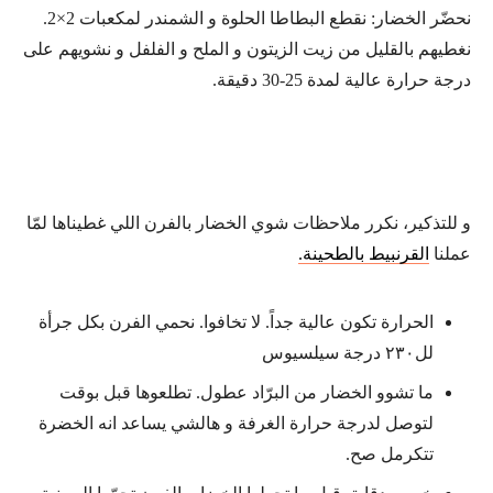
نحضّر الخضار: نقطع البطاطا الحلوة و الشمندر لمكعبات 2×2.
نغطيهم بالقليل من زيت الزيتون و الملح و الفلفل و نشويهم على
درجة حرارة عالية لمدة 25-30 دقيقة.
و للتذكير، نكرر ملاحظات شوي الخضار بالفرن اللي غطيناها لمّا
عملنا
القرنبيط بالطحينة.
الحرارة تكون عالية جداً. لا تخافوا. نحمي الفرن بكل جرأة
لل٢٣٠ درجة سيلسيوس
ما تشوو الخضار من البرّاد عطول. تطلعوها قبل بوقت
لتوصل لدرجة حرارة الغرفة و هالشي يساعد انه الخضرة
تتكرمل صح.