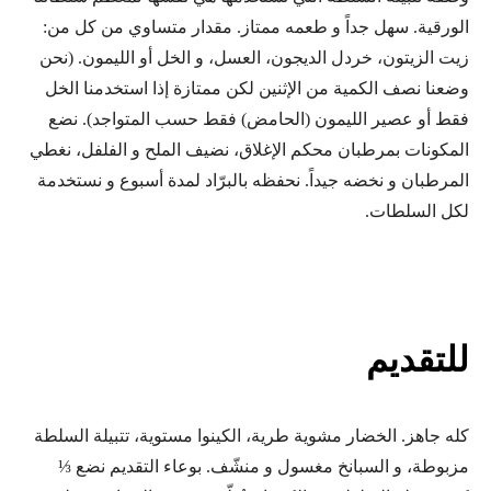
الورقية. سهل جداً و طعمه ممتاز. مقدار متساوي من كل من:
زيت الزيتون، خردل الديجون، العسل، و الخل أو الليمون. (نحن
وضعنا نصف الكمية من الإثنين لكن ممتازة إذا استخدمنا الخل
فقط أو عصير الليمون (الحامض) فقط حسب المتواجد). نضع
المكونات بمرطبان محكم الإغلاق، نضيف الملح و الفلفل، نغطي
المرطبان و نخضه جيداً. نحفظه بالبرّاد لمدة أسبوع و نستخدمة
لكل السلطات.
للتقديم
كله جاهز. الخضار مشوية طرية، الكينوا مستوية، تتبيلة السلطة
مزبوطة، و السبانخ مغسول و منشّف. بوعاء التقديم نضع ⅓