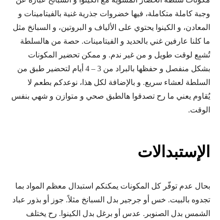
وجبة كاملة متكاملة، فيها خضروات جذرية غنية بالفيتامينات و
المعادن، و الكينوا يحتوي على الألياف و البروتين، و السبانخ مثل
ما كلنا عارفين غني بالحديد و الفيتامينات. حصة من هالسلطة
تُشبِع لوقت طويل و من غير ندم. و ممكن تحضير المكونات
بشكل منفصل و حفظها بالبراد من 3 – 4 أيام لتحضير طبق من
السلطة لعشاء سريع. و بالإضافة لكل هذا، نوعدكم بطعم لا
يُقاوم يعني ما رح تصدقوا هالطبق صحي و متوازن و شهي بنفس
الوقت.
الإستبدالات
بحال عدم توفّر كل المكونات يمكنكم استبدال معظم المواد بما
تجدوه بالبيت. خس أو جرجير بدل السبانخ مثلاً. جوز أو بذور عباد
الشمس بدل الصنوبر. عدس أو برغل بدل الكينوا. رح يختلف