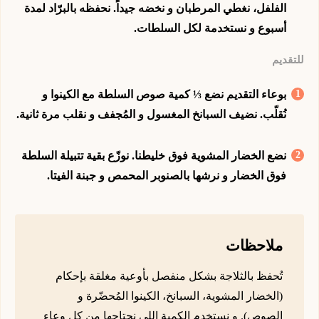
الفلفل، نغطي المرطبان و نخضه جيداً. نحفظه بالبرّاد لمدة
أسبوع و نستخدمة لكل السلطات.
للتقديم
بوعاء التقديم نضع ⅓ كمية صوص السلطة مع الكينوا و
نُقلّب. نضيف السبانخ المغسول و المُجفف و نقلب مرة ثانية.
نضع الخضار المشوية فوق خليطنا. نوزّع بقية تتبيلة السلطة
فوق الخضار و نرشها بالصنوبر المحمص و جبنة الفيتا.
ملاحظات
تُحفظ بالثلاجة بشكل منفصل بأوعية مغلقة بإحكام
(الخضار المشوية، السبانخ، الكينوا المُحضّرة و
الصوص). و نستخدم الكمية اللي نحتاجها من كل وعاء