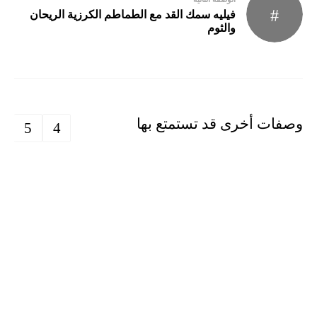
فيليه سمك القد مع الطماطم الكرزية الريحان
والثوم
وصفات أخرى قد تستمتع بها