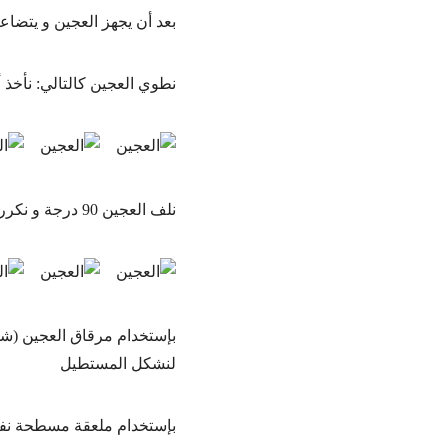
بعد أن يجهز العجين و يتض
نطوي العجين كالتالي: نأخذ أ
نلف العجين 90 درجة و نكرر لفها كل ثلث للوسط، يكون شكل العجين شبه مربع. (الرجاء مراجعة الصور بالمنشور للتفاصيل)
لنشكل المستطيل
بإستخدام ملعقة مسطحة نفرد الحشوة على العجين و نتر