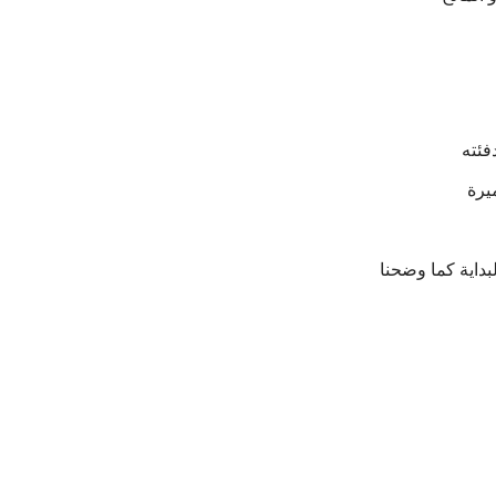
دفئته
ميرة
لبداية كما وضحنا