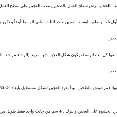
اعف بالحجم، نرش سطح العمل بالطحين, نصب العجين على سطح العمل
ول ثلث و نطويه لوسط العجين. نأخذ الثلث الثاني للوسط أيضاً و نكرر ب
ك 3-4 سم من جانب واحد فقط طويل من المستطيل من غير حشوة.