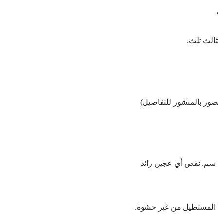
ثالث ثلث.
بإستخدام مرقاق العجين (شوبك) مرشوش بالطحين، نبدأ بفرد العجين لشكل مستطيل بأبعاد 40×50 سم. نقص أي عجين زائد