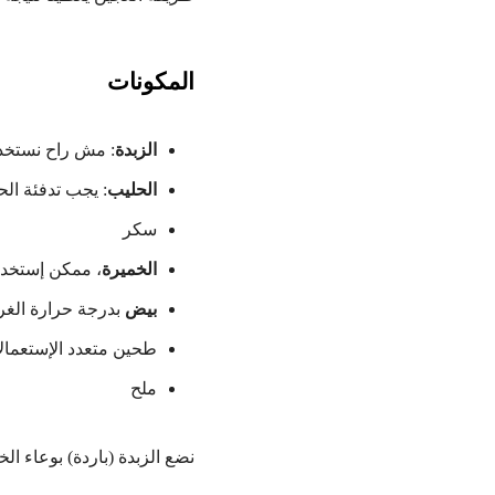
المكونات
الزبدة
: مش راح نستخدم 
الحليب
: يجب تدفئة ال
سكر
الخميرة
، ممكن إستخدام
بيض
بدرجة حرارة الغر
طحين متعدد الإستعمال
ملح
نضع الزبدة (باردة) بوعاء الخ