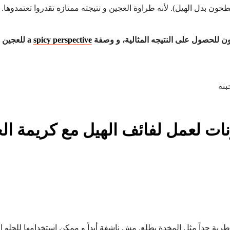
حون بدل الهيل). لأنه طراوة العجين و نتيجته ممتازه تقدروا تعتمدوها.
ن للحصول على النتيجه المثالية، و وصفة a
spicy perspective
للعجين ه
ات لعمل لفائف الهيل مع كريمة الج
رية جداً مثل المخدة يطلع. مش ناشفة أبداً و ممكن استخدامها للحلو او