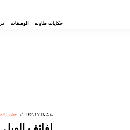
حكايات طاوله
الوصفات
من
February 13, 2021
فطور
/
الح
لفائف الهيل م