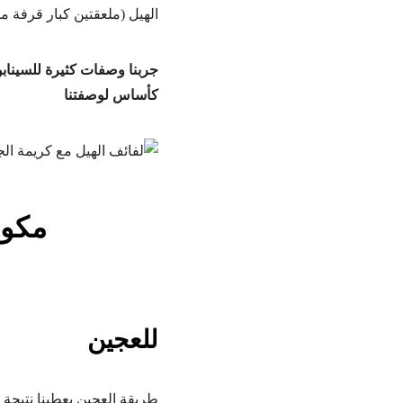
الهيل (ملعقتين كبار قرفة مط
جربنا وصفات كثيرة للسينابو
كأساس لوصفتنا
مكون
للعجين
طريقة العجين يعطينا نتيجة ط