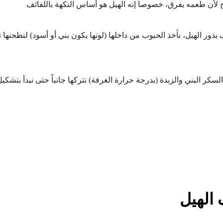
 لأن طعمه يفرق، خصوصاً إنه الهيل هو أساس النكهة باللفائف
ر الهيل، نأخذ الحبوب من داخلها (لونها يكون بني أو أسود) لنطحنها ن
لسكر البني والزبدة (بدرجة حرارة الغرفة) نتركها جانباً حتى نبدأ بتشكيل
الهيل