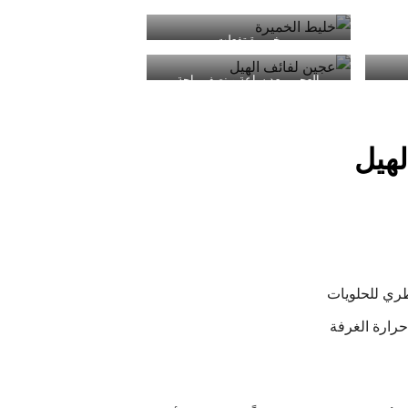
خميرة تفعلت
العجين بعد ساعة و نصف راحة
هيل
طري للحلويات
رارة الغرفة