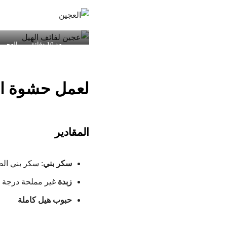
بعد 10 دقائق من العجن
لعمل حشوة ال
المقادير
سكر بني
: سكر بني ال
زبدة
غير مملحة درجة ح
حبوب هيل كاملة