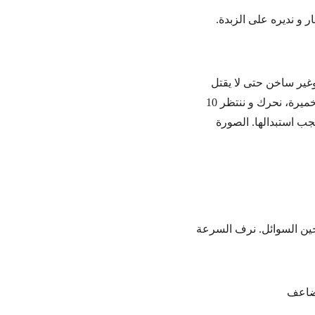
ر و نديره على الزبدة.
غير ساخن حتى لا يقتل
الخميرة. بحال وجود ميزان حرارة يجب أن تسجل °100-105 فهرنهايت, 38-40.5° سلسيوس . نضع الخميرة، نحرك و ننتظر 10
جب استبدالها. الصورة
حين السوائل. نرف السرعة