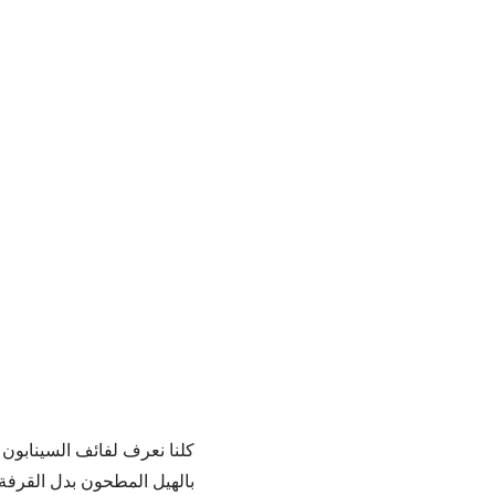
كلنا نعرف لفائف السينابون ا
بالهيل المطحون بدل القرفة 