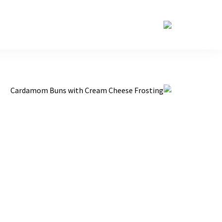
حكايات
طاولة