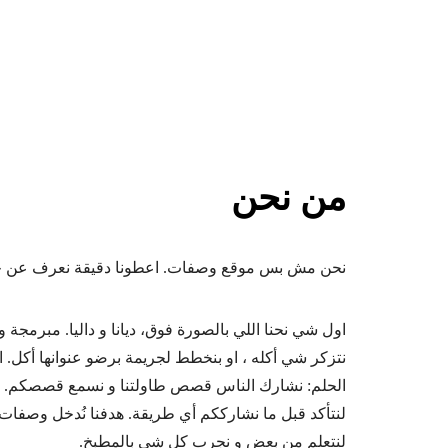
من نحن
نحن مش بس موقع وصفات. اعطونا دقيقة نعرف عن حالن
اول شي نحنا اللي بالصورة فوق، ديانا و داليا. مبرمجة
نتزكر شي أكله ، او بنخطط لجريمة برضو عنوانها أكل. ا
الحلم: نشارك الناس قصص طاولتنا و نسمع قصصكم. وصفا
لنتأكد قبل ما نشارككم أي طريقة. هدفنا نُدخل وصفات 
لنتعلم من بعض و نجرب كل شي بالمطبخ.