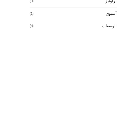
(3)
براونيز
(1)
آسيوي
(8)
الوصفات
(8)
كيك
(9)
سلطات
(2)
لحوم حمراء
(2)
بسكويت وكوكيز
(2)
شوربات
(13)
أطباق رئيسية
(4)
دجاج و طيور
(20)
أطباق جانبية